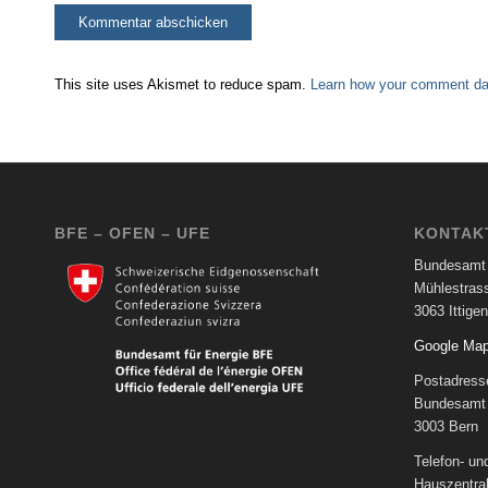
This site uses Akismet to reduce spam.
Learn how your comment dat
BFE – OFEN – UFE
KONTAK
Bundesamt 
Mühlestras
3063 Ittigen
Google Ma
Postadress
Bundesamt 
3003 Bern
Telefon- u
Hauszentra