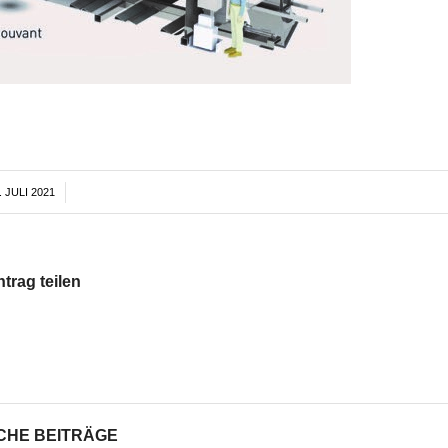
. JULI 2021
/
ntrag teilen
CHE BEITRÄGE