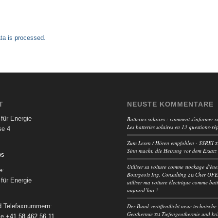
a is processed.
T
NEUSTE KOMMENTARE
für Energie
Batteries solaires : comment s'informer su
Les batteries solaires en 13 questions-ré
se 4
Zum Lesen / Hören empfohlen - SSREI
Sinn macht, die Heizung vor dem Ersatz
ps
Utiliser sa voiture comme stockage d'éne
e:
Bourgeois Ing. Consulting
Cher OFEN
zu
für Energie
utiliser ma voiture électrique comme batt
aujourd’hui ?
Der Bund veröffentlicht neue technische 
nd Telefaxnummern:
Geothermie
Tiefengeothermie und kri
zu
le
+41 58 462 56 11