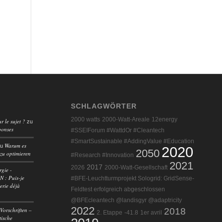
SCHLAGWÖRTER
2000 watts
2000-Watt-Areale
12energy
r le sujet ?
zu
ponses
#SSEIForum #WattdOr #Cleantech
#SmartSustainable #AddingValue #Education
Warum es
zu
2020
2050
 zu optimieren
#Research #Innovation
2021
2017
2026
2000-Watt-Gesellschaft
rgie -
 : Puis-je
#BFE-Leuchtturmprojekt Sologrid: GridSense-
erie déjà
Feldtest erfolgreich abgeschlossen
@BFEcleantech @landisgyr @adaptricity
2022
Vorschriften –
2018
2. Etappe
-41.8
1er avril
tische