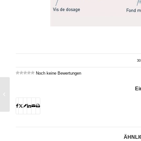
30
Noch keine Bewertungen
Ei
Utilisateurs de pellets
tout feu tout flammes
ÄHNLI