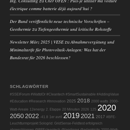
Ing. Consulting
Cher OFEN : Puis-je utiliser ma voiture
zu
électrique comme batterie déjà aujourd’hui ?
Der Bund veröffentlicht neue technische Vorschriften –
Geothermie
Tiefengeothermie und kritische Rohstoffe
zu
Newsletter März 2025 | VESE
Abnahmevergütung und
zu
Minimaltarife für Photovoltaik-Anlagen: Was hat der
Bundesrat für 2026 beschlossen?
SCHLAGWÖRTER
#SSEIForum #WattdOr #Cleantech #SmartSustainable #AddingValue
2018
2025
#Education #Research #Innovation
2000 watts
2000-
2020
Watt-Areale
12energy
2. Etappe
20 Minuten
2026
125
2019
2050
2022
2021
2017
-41.8
1er avril
#BFE-
Leuchtturmprojekt Sologrid: GridSense-Feldtest erfolgreich
abgeschlossen @BFEcleantech @landisgyr @adaptricity
2000-Watt-