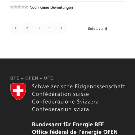
Noch keine Bewertungen
1
2
3
›
»
Seite 1 von 8
BFE – OFEN – UFE