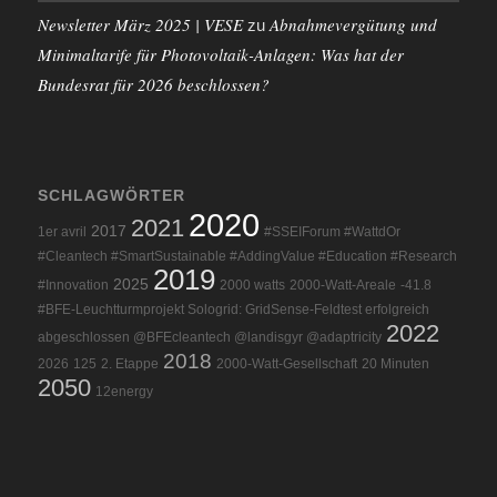
Newsletter März 2025 | VESE
Abnahmevergütung und
zu
Minimaltarife für Photovoltaik-Anlagen: Was hat der
Bundesrat für 2026 beschlossen?
SCHLAGWÖRTER
2020
2021
2017
1er avril
#SSEIForum #WattdOr
#Cleantech #SmartSustainable #AddingValue #Education #Research
2019
2025
#Innovation
2000 watts
2000-Watt-Areale
-41.8
#BFE-Leuchtturmprojekt Sologrid: GridSense-Feldtest erfolgreich
2022
abgeschlossen @BFEcleantech @landisgyr @adaptricity
2018
2026
125
2. Etappe
2000-Watt-Gesellschaft
20 Minuten
2050
12energy