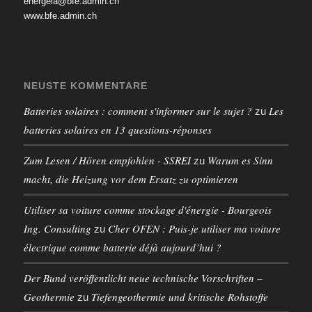
energeia@bfe.admin.ch
www.bfe.admin.ch
NEUSTE KOMMENTARE
Batteries solaires : comment s'informer sur le sujet ?
Les
zu
batteries solaires en 13 questions-réponses
Zum Lesen / Hören empfohlen - SSREI
Warum es Sinn
zu
macht, die Heizung vor dem Ersatz zu optimieren
Utiliser sa voiture comme stockage d'énergie - Bourgeois
Ing. Consulting
Cher OFEN : Puis-je utiliser ma voiture
zu
électrique comme batterie déjà aujourd’hui ?
Der Bund veröffentlicht neue technische Vorschriften –
Geothermie
Tiefengeothermie und kritische Rohstoffe
zu