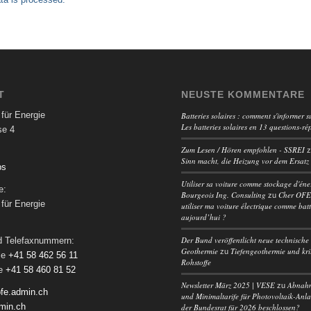
T
NEUSTE KOMMENTARE
für Energie
Batteries solaires : comment s'informer su
Les batteries solaires en 13 questions-ré
se 4
Zum Lesen / Hören empfohlen - SSREI
Sinn macht, die Heizung vor dem Ersatz
ps
Utiliser sa voiture comme stockage d'éne
e:
Bourgeois Ing. Consulting
Cher OFEN
zu
für Energie
utiliser ma voiture électrique comme batt
aujourd’hui ?
Der Bund veröffentlicht neue technische 
nd Telefaxnummern:
Geothermie
Tiefengeothermie und kri
zu
le
+41 58 462 56 11
Rohstoffe
le
+41 58 460 81 52
Newsletter März 2025 | VESE
Abnah
zu
fe.admin.ch
und Minimaltarife für Photovoltaik-Anl
min.ch
der Bundesrat für 2026 beschlossen?