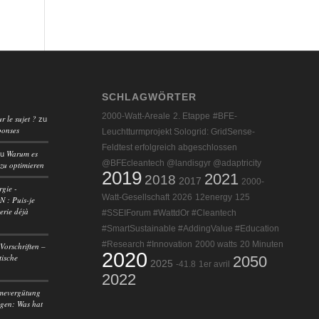
SCHLAGWÖRTER
2000-Watt-Areale
2. Etappe
#BFE-
r le sujet ?
zu
ponses
Leuchtturmprojekt Sologrid: GridSense-
Feldtest erfolgreich abgeschlossen
Warum es
zu
@BFEcleantech @landisgyr @adaptricity
 zu optimieren
2019
2021
2018
2017
2000-
rgie -
Watt-Gesellschaft
2026
12energy
125
 : Puis-je
erie déjà
#SSEIForum #WattdOr #Cleantech
#SmartSustainable #AddingValue #Education
#Research #Innovation
2000 watts
20 Minuten
Vorschriften –
2020
tische
2050
2025
-41.8
1er avril
2022
mevergütung
agen: Was hat