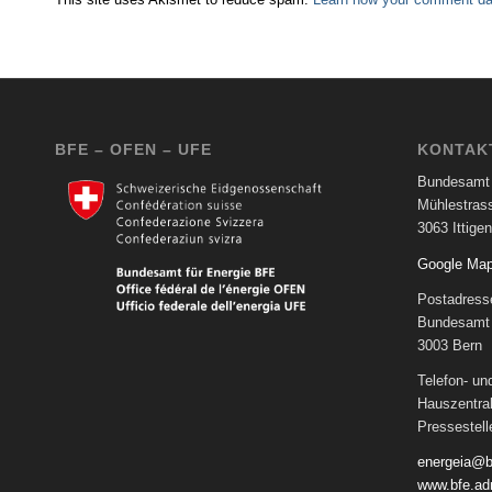
BFE – OFEN – UFE
KONTAK
Bundesamt 
Mühlestras
3063 Ittigen
Google Ma
Postadress
Bundesamt 
3003 Bern
Telefon- u
Hauszentra
Pressestel
energeia@b
www.bfe.ad