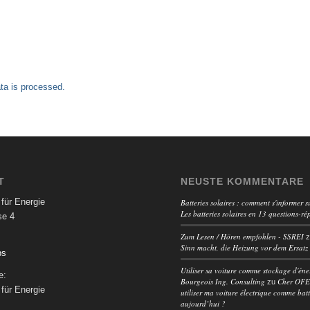
a is processed.
T
NEUSTE KOMMENTARE
für Energie
Batteries solaires : comment s'informer su
Les batteries solaires en 13 questions-ré
se 4
Zum Lesen / Hören empfohlen - SSREI
Sinn macht, die Heizung vor dem Ersatz
ps
Utiliser sa voiture comme stockage d'éne
e:
Bourgeois Ing. Consulting
Cher OFEN
zu
für Energie
utiliser ma voiture électrique comme batt
aujourd’hui ?