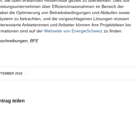
, die oben erwähnten Hindernisse gezielt zu überwinden. Dies soll
tleistungsunternehmen über Effizienzmassnahmen im Bereich der
dabei die Optimierung von Betriebsbedingungen und Abläufen sowie
ls System zu betrachten, und die vorgeschlagenen Lösungen müssen
nteressierte Anbieterinnen und Anbieter können ihre Projektideen bis
rmationen sind auf der
Webseite von EnergieSchweiz
zu finden.
Ausschreibungen, BFE
PTEMBER 2018
/
ntrag teilen