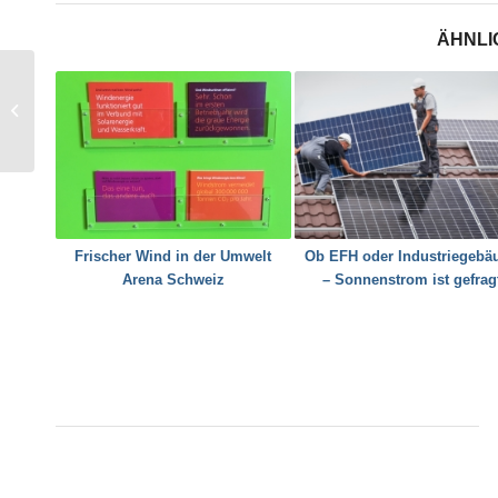
ÄHNLI
Ökobilanzen von
Antrieben: ein
Faktenblatt von
EnergieSchweiz schafft
einen...
Frischer Wind in der Umwelt
Ob EFH oder Industriegebä
Arena Schweiz
– Sonnenstrom ist gefrag