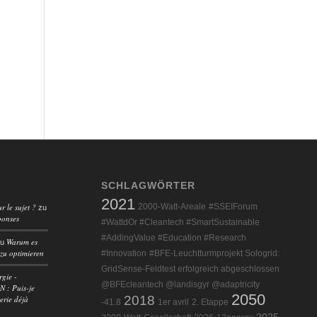
SCHLAGWÖRTER
2021
r le sujet ?
2000-Watt-Areale
#SSEIForum
zu
ponses
#WattdOr #Cleantech #SmartSustainable
#AddingValue #Education #Research
Warum es
zu
 zu optimieren
#Innovation
#BFE-Leuchtturmprojekt Sologrid:
GridSense-Feldtest erfolgreich abgeschlossen
rgie -
@BFEcleantech @landisgyr @adaptricity
 : Puis-je
2050
2018
erie déjà
-41.8
1er avril
2. Etappe