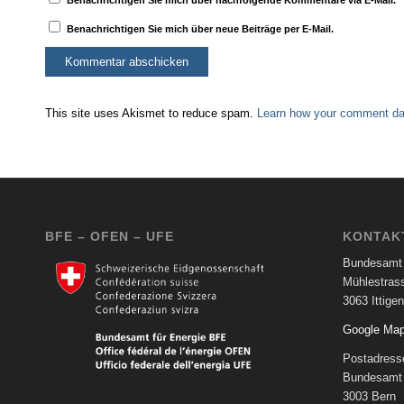
Benachrichtigen Sie mich über neue Beiträge per E-Mail.
This site uses Akismet to reduce spam.
Learn how your comment dat
BFE – OFEN – UFE
KONTAK
Bundesamt 
Mühlestras
3063 Ittigen
Google Ma
Postadress
Bundesamt 
3003 Bern