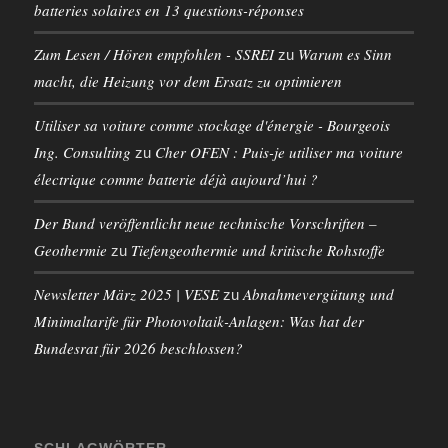
batteries solaires en 13 questions-réponses
Zum Lesen / Hören empfohlen - SSREI
Warum es Sinn
zu
macht, die Heizung vor dem Ersatz zu optimieren
Utiliser sa voiture comme stockage d'énergie - Bourgeois
Ing. Consulting
Cher OFEN : Puis-je utiliser ma voiture
zu
électrique comme batterie déjà aujourd’hui ?
Der Bund veröffentlicht neue technische Vorschriften –
Geothermie
Tiefengeothermie und kritische Rohstoffe
zu
Newsletter März 2025 | VESE
Abnahmevergütung und
zu
Minimaltarife für Photovoltaik-Anlagen: Was hat der
Bundesrat für 2026 beschlossen?
SCHLAGWÖRTER