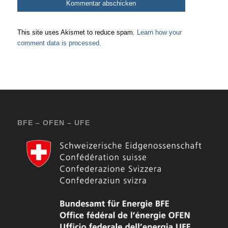
This site uses Akismet to reduce spam.
Learn how your
comment data is processed.
BFE – OFEN – UFE