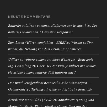
NEUSTE KOMMENTARE
Batteries solaires : comment s'informer sur le sujet ?
Les
zu
batteries solaires en 13 questions-réponses
Zum Lesen / Hören empfohlen - SSREI
Warum es Sinn
zu
macht, die Heizung vor dem Ersatz zu optimieren
Utiliser sa voiture comme stockage d'énergie - Bourgeois
Ing. Consulting
Cher OFEN : Puis-je utiliser ma voiture
zu
électrique comme batterie déjà aujourd’hui ?
Der Bund veröffentlicht neue technische Vorschriften –
Geothermie
Tiefengeothermie und kritische Rohstoffe
zu
Newsletter März 2025 | VESE
Abnahmevergütung und
zu
Minimaltarife für Photovoltaik-Anlagen: Was hat der