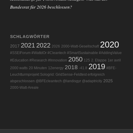
Bundesrat für 2026 beschlossen?
SCHLAGWÖRTER
2020
2021
2022
2017
2026
2000-Watt-Gesellschaft
#SSEIForum #WattdOr #Cleantech #SmartSustainable #AddingValue
2050
#Education #Research #Innovation
125
2. Etappe
1er avril
2019
2018
2000 watts
20 Minuten
12energy
-41.8
#BFE-
Leuchtturmprojekt Sologrid: GridSense-Feldtest erfolgreich
2025
abgeschlossen @BFEcleantech @landisgyr @adaptricity
2000-Watt-Areale