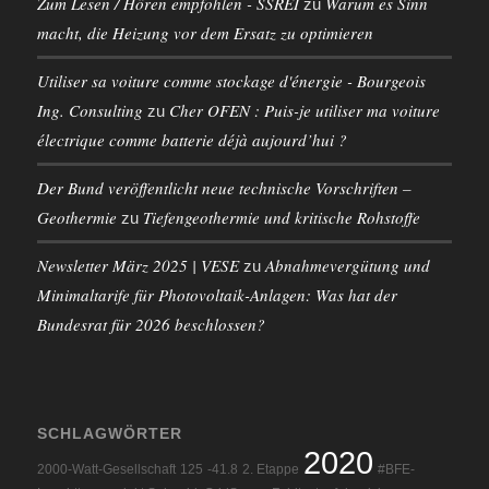
Zum Lesen / Hören empfohlen - SSREI
Warum es Sinn
zu
macht, die Heizung vor dem Ersatz zu optimieren
Utiliser sa voiture comme stockage d'énergie - Bourgeois
Ing. Consulting
Cher OFEN : Puis-je utiliser ma voiture
zu
électrique comme batterie déjà aujourd’hui ?
Der Bund veröffentlicht neue technische Vorschriften –
Geothermie
Tiefengeothermie und kritische Rohstoffe
zu
Newsletter März 2025 | VESE
Abnahmevergütung und
zu
Minimaltarife für Photovoltaik-Anlagen: Was hat der
Bundesrat für 2026 beschlossen?
SCHLAGWÖRTER
2020
2000-Watt-Gesellschaft
125
-41.8
2. Etappe
#BFE-