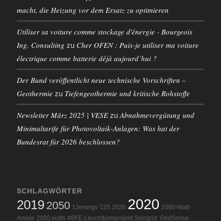
macht, die Heizung vor dem Ersatz zu optimieren
Utiliser sa voiture comme stockage d'énergie - Bourgeois
Ing. Consulting
Cher OFEN : Puis-je utiliser ma voiture
zu
électrique comme batterie déjà aujourd’hui ?
Der Bund veröffentlicht neue technische Vorschriften –
Geothermie
Tiefengeothermie und kritische Rohstoffe
zu
Newsletter März 2025 | VESE
Abnahmevergütung und
zu
Minimaltarife für Photovoltaik-Anlagen: Was hat der
Bundesrat für 2026 beschlossen?
SCHLAGWÖRTER
2020
2019
2050
12energy
125
2026
2000-Watt-
Areale
2000 watts
#BFE-Leuchtturmprojekt Sologrid: GridSense-