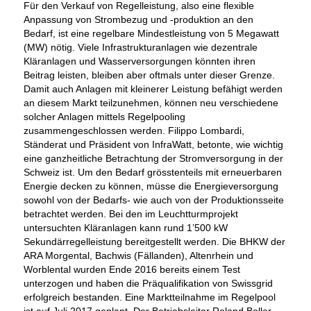
Für den Verkauf von Regelleistung, also eine flexible
Anpassung von Strombezug und -produktion an den
Bedarf, ist eine regelbare Mindestleistung von 5 Megawatt
(MW) nötig. Viele Infrastrukturanlagen wie dezentrale
Kläranlagen und Wasserversorgungen könnten ihren
Beitrag leisten, bleiben aber oftmals unter dieser Grenze.
Damit auch Anlagen mit kleinerer Leistung befähigt werden
an diesem Markt teilzunehmen, können neu verschiedene
solcher Anlagen mittels Regelpooling
zusammengeschlossen werden. Filippo Lombardi,
Ständerat und Präsident von InfraWatt, betonte, wie wichtig
eine ganzheitliche Betrachtung der Stromversorgung in der
Schweiz ist. Um den Bedarf grösstenteils mit erneuerbaren
Energie decken zu können, müsse die Energieversorgung
sowohl von der Bedarfs- wie auch von der Produktionsseite
betrachtet werden. Bei den im Leuchtturmprojekt
untersuchten Kläranlagen kann rund 1’500 kW
Sekundärregelleistung bereitgestellt werden. Die BHKW der
ARA Morgental, Bachwis (Fällanden), Altenrhein und
Worblental wurden Ende 2016 bereits einem Test
unterzogen und haben die Präqualifikation von Swissgrid
erfolgreich bestanden. Eine Marktteilnahme im Regelpool
ist auf Juli 2017 geplant. Der Betriebsleiter Roland Boller