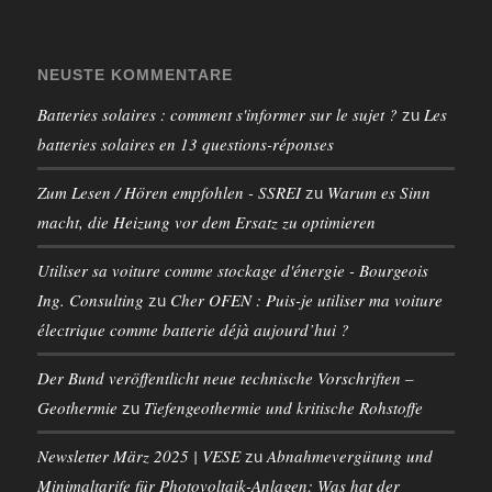
NEUSTE KOMMENTARE
Batteries solaires : comment s'informer sur le sujet ?
Les
zu
batteries solaires en 13 questions-réponses
Zum Lesen / Hören empfohlen - SSREI
Warum es Sinn
zu
macht, die Heizung vor dem Ersatz zu optimieren
Utiliser sa voiture comme stockage d'énergie - Bourgeois
Ing. Consulting
Cher OFEN : Puis-je utiliser ma voiture
zu
électrique comme batterie déjà aujourd’hui ?
Der Bund veröffentlicht neue technische Vorschriften –
Geothermie
Tiefengeothermie und kritische Rohstoffe
zu
Newsletter März 2025 | VESE
Abnahmevergütung und
zu
Minimaltarife für Photovoltaik-Anlagen: Was hat der