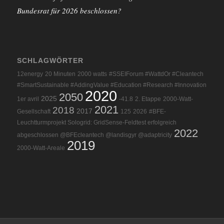
Bundesrat für 2026 beschlossen?
SCHLAGWÖRTER
12energy
20 Minuten
2000 watts
#SSEIForum #WattdOr #Cleantech
#SmartSustainable #AddingValue #Education #Research #Innovation
2020
2050
2025
1er avril
-41.8
2. Etappe
2000-Watt-
2021
2018
2017
Gesellschaft
125
2026
#BFE-
Leuchtturmprojekt Sologrid: GridSense-Feldtest erfolgreich
2022
abgeschlossen @BFEcleantech @landisgyr @adaptricity
2019
2000-Watt-Areale