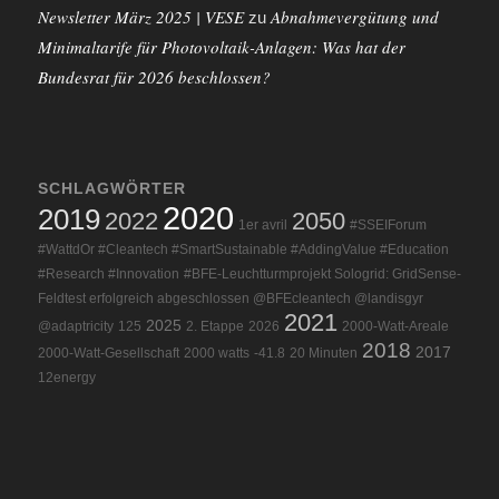
Newsletter März 2025 | VESE
Abnahmevergütung und
zu
Minimaltarife für Photovoltaik-Anlagen: Was hat der
Bundesrat für 2026 beschlossen?
SCHLAGWÖRTER
2020
2019
2022
2050
1er avril
#SSEIForum
#WattdOr #Cleantech #SmartSustainable #AddingValue #Education
#Research #Innovation
#BFE-Leuchtturmprojekt Sologrid: GridSense-
Feldtest erfolgreich abgeschlossen @BFEcleantech @landisgyr
2021
2025
@adaptricity
125
2. Etappe
2026
2000-Watt-Areale
2018
2017
2000-Watt-Gesellschaft
2000 watts
-41.8
20 Minuten
12energy