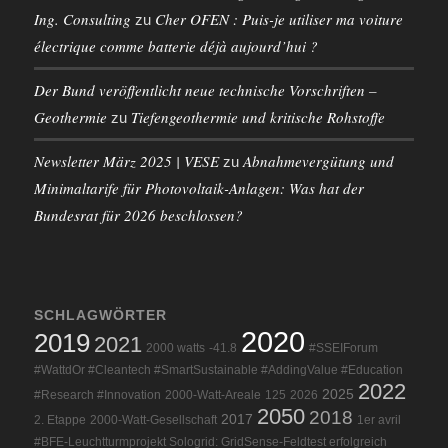
Ing. Consulting
Cher OFEN : Puis-je utiliser ma voiture
zu
électrique comme batterie déjà aujourd’hui ?
Der Bund veröffentlicht neue technische Vorschriften –
Geothermie
Tiefengeothermie und kritische Rohstoffe
zu
Newsletter März 2025 | VESE
Abnahmevergütung und
zu
Minimaltarife für Photovoltaik-Anlagen: Was hat der
Bundesrat für 2026 beschlossen?
SCHLAGWÖRTER
2020
2019
2021
2000 watts
-41.8
#SSEIForum
#WattdOr #Cleantech #SmartSustainable #AddingValue #Education
2022
2025
#Research #Innovation
2000-Watt-Areale
125
2026
2050
2018
2017
2. Etappe
2000-Watt-Gesellschaft
1er avril
#BFE-Leuchtturmprojekt Sologrid: GridSense-Feldtest erfolgreich