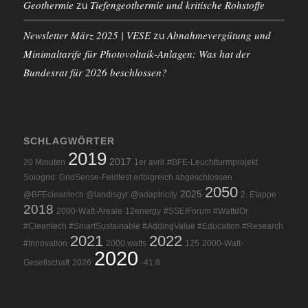
Geothermie
Tiefengeothermie und kritische Rohstoffe
zu
Newsletter März 2025 | VESE
Abnahmevergütung und
zu
Minimaltarife für Photovoltaik-Anlagen: Was hat der
Bundesrat für 2026 beschlossen?
SCHLAGWÖRTER
2019
2017
20 Minuten
1er avril
#BFE-Leuchtturmprojekt
Sologrid: GridSense-Feldtest erfolgreich abgeschlossen
2050
2025
@BFEcleantech @landisgyr @adaptricity
2. Etappe
2018
2000-Watt-Areale
12energy
#SSEIForum #WattdOr
#Cleantech #SmartSustainable #AddingValue #Education #Research
2021
2022
#Innovation
2000 watts
125
2000-Watt-
2020
Gesellschaft
2026
-41.8