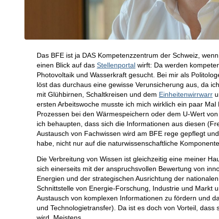
Das BFE ist ja DAS Kompetenzzentrum der Schweiz, wenn
einen Blick auf das
Stellenportal
wirft: Da werden kompetent
Photovoltaik und Wasserkraft gesucht. Bei mir als Politolo
löst das durchaus eine gewisse Verunsicherung aus, da ic
mit Glühbirnen, Schaltkreisen und dem
Einheitenwirrwarr
um
ersten Arbeitswoche musste ich mich wirklich ein paar Ma
Prozessen bei den Wärmespeichern oder dem U-Wert von 
ich behaupten, dass sich die Informationen aus diesen (Fr
Austausch von Fachwissen wird am BFE rege gepflegt und g
habe, nicht nur auf die naturwissenschaftliche Komponente
Die Verbreitung von Wissen ist gleichzeitig eine meiner Ha
sich einerseits mit der anspruchsvollen Bewertung von inn
Energien und der strategischen Ausrichtung der nationalen
Schnittstelle von Energie-Forschung, Industrie und Markt 
Austausch von komplexen Informationen zu fördern und das 
und Technologietransfer). Da ist es doch von Vorteil, das
wird. Meistens…