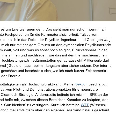
 es um Energiefragen geht. Das sieht man nur schon, wenn man
e Fachpersonen für die Kernmaterialsicherheit. Talsperren,
ge, der sich in das Reich der Physiker, Ingenieure und Geologen wagt,
h mich nur mit nacktem Grauen an den gymnasialen Physikunterricht
 Watt, Volt und was es sonst noch so gibt, zurückerinnere.In der
l hintersinnen und nachfragen, wie das mit den thermochemischen
Hochleistungswärmedämmstoffen genau aussieht.Mittlerweile darf
emd-)Gebieten auch bei mir langsam aber sicher setzen. Der interne
eschätzt und beschränkt sich, wie ich nach kurzer Zeit bemerkt
 der Energie.
upttätigkeiten als Hochschulpraktikant: ‚Meine‘
Sektion
beschäftigt
ovativen Pilot- und Demonstrationsprojekten für erneuerbare
 Cleantech-Strategie. Andererseits befinde ich mich im BFE an der
und helfe mit, zwischen diesen Bereichen Kontakte zu knüpfen, den
‚Gärtlidenken‘ zu verringern. Kurz: Ich betreibe
WTT
(Wissens-
s schon mal amtsintern über den eigenen Tellerrand hinaus geschaut