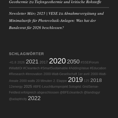
Geothermie
Tiefengeothermie und kritische Rohstoffe
zu
Newsletter März 2025 | VESE
Abnahmevergütung und
zu
Minimaltarife für Photovoltaik-Anlagen: Was hat der
Bundesrat für 2026 beschlossen?
SCHLAGWÖRTER
2020
2021
2050
2017
-41.8
2026
#SSEIForum
#WattdOr #Cleantech #SmartSustainable #AddingValue #Education
#Research #Innovation
2000-Watt-Gesellschaft
1er avril
2000-Watt-
2019
2018
Areale
2000 watts
20 Minuten
2. Etappe
125
2025
12energy
#BFE-Leuchtturmprojekt Sologrid: GridSense-
Feldtest erfolgreich abgeschlossen @BFEcleantech @landisgyr
2022
@adaptricity