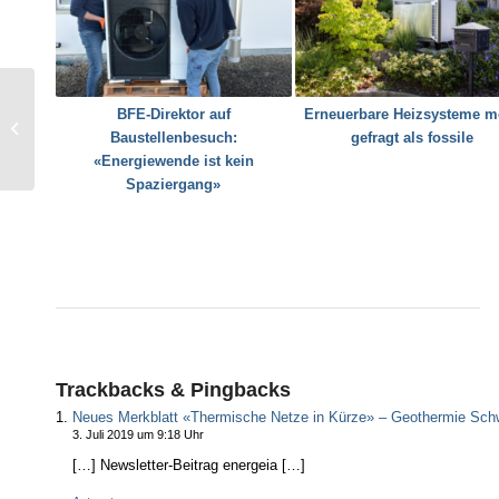
Glacier retreat offers
BFE-Direktor auf
Erneuerbare Heizsysteme m
opportunities for
Baustellenbesuch:
gefragt als fossile
additional storage
«Energiewende ist kein
hydropower
Spaziergang»
Trackbacks & Pingbacks
Neues Merkblatt «Thermische Netze in Kürze» – Geothermie Sch
3. Juli 2019 um 9:18 Uhr
[…] Newsletter-Beitrag energeia […]