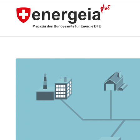
sagt: