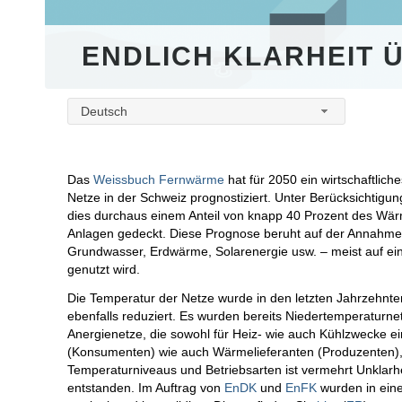
ENDLICH KLARHEIT 
Deutsch
Das
Weissbuch Fernwärme
hat für 2050 ein wirtschaftlic
Netze in der Schweiz prognostiziert. Unter Berücksichti
dies durchaus einem Anteil von knapp 40 Prozent des Wärm
Anlagen gedeckt. Diese Prognose beruht auf der Annahm
Grundwasser, Erdwärme, Solarenergie usw. – meist auf e
genutzt wird.
Die Temperatur der Netze wurde in den letzten Jahrzeh
ebenfalls reduziert. Es wurden bereits Niedertemperaturn
Anergienetze, die sowohl für Heiz- wie auch Kühlzwecke 
(Konsumenten) wie auch Wärmelieferanten (Produzenten),
Temperaturniveaus und Betriebsarten ist vermehrt Unklarhe
entstanden. Im Auftrag von
EnDK
und
EnFK
wurden in ein