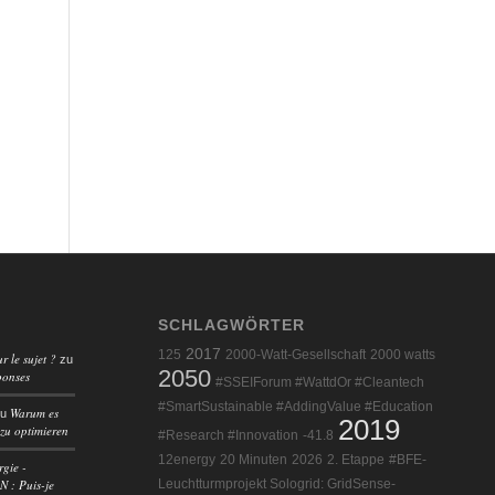
SCHLAGWÖRTER
2017
125
2000-Watt-Gesellschaft
2000 watts
r le sujet ?
zu
2050
ponses
#SSEIForum #WattdOr #Cleantech
#SmartSustainable #AddingValue #Education
Warum es
zu
2019
 zu optimieren
#Research #Innovation
-41.8
12energy
20 Minuten
2026
2. Etappe
#BFE-
rgie -
 : Puis-je
Leuchtturmprojekt Sologrid: GridSense-