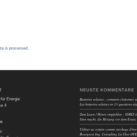
a is processed.
T
NEUSTE KOMMENTARE
für Energie
Batteries solaires : comment s'informer su
Les batteries solaires en 13 questions-ré
se 4
Zum Lesen / Hören empfohlen - SSREI
Sinn macht, die Heizung vor dem Ersatz
ps
Utiliser sa voiture comme stockage d'éne
e:
Bourgeois Ing. Consulting
Cher OFEN
zu