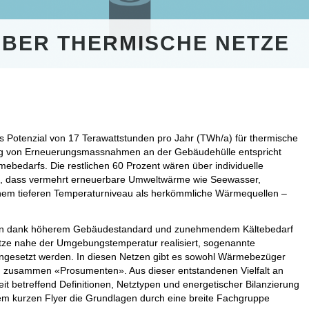
ÜBER THERMISCHE NETZE
hes Potenzial von 17 Terawattstunden pro Jahr (TWh/a) für thermische
gung von Erneuerungsmassnahmen an der Gebäudehülle entspricht
ebedarfs. Die restlichen 60 Prozent wären über individuelle
e, dass vermehrt erneuerbare Umweltwärme wie Seewasser,
inem tieferen Temperaturniveau als herkömmliche Wärmequellen –
nten dank höherem Gebäudestandard und zunehmendem Kältebedarf
etze nahe der Umgebungstemperatur realisiert, sogenannte
eingesetzt werden. In diesen Netzen gibt es sowohl Wärmebezüger
 zusammen «Prosumenten». Aus dieser entstandenen Vielfalt an
it betreffend Definitionen, Netztypen und energetischer Bilanzierung
em kurzen Flyer die Grundlagen durch eine breite Fachgruppe