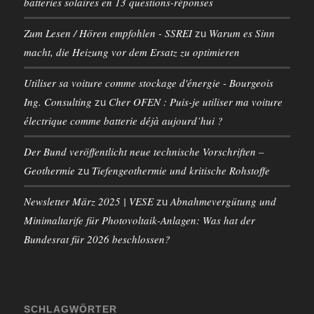
batteries solaires en 13 questions-réponses
Zum Lesen / Hören empfohlen - SSREI
Warum es Sinn
zu
macht, die Heizung vor dem Ersatz zu optimieren
Utiliser sa voiture comme stockage d'énergie - Bourgeois
Ing. Consulting
Cher OFEN : Puis-je utiliser ma voiture
zu
électrique comme batterie déjà aujourd’hui ?
Der Bund veröffentlicht neue technische Vorschriften –
Geothermie
Tiefengeothermie und kritische Rohstoffe
zu
Newsletter März 2025 | VESE
Abnahmevergütung und
zu
Minimaltarife für Photovoltaik-Anlagen: Was hat der
Bundesrat für 2026 beschlossen?
SCHLAGWÖRTER