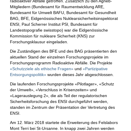
radioaktiver Abfälle getroffen. Zusätzlich zu den Agneb-
Mitgliedern (Bundesamt für Raumentwicklung ARE,
Bundesamt für Umwelt BAFU, Bundesamt für Gesundheit
BAG, BFE, Eidgenössisches Nuklearsicherheitsinspektorat
ENSI, Paul Scherrer Institut PSI, Bundesamt für
Landestopografie swisstopo) war die Eidgenössische
Kommission für nukleare Sicherheit (KNS) zur
Forschungsklausur eingeladen.
Die Zuständigen des BFE und des BAG präsentierten den
aktuellen Stand der einzelnen Forschungsprojekte im
Forschungsprogramm Radioaktive Abfälle. Die Projekte
«Schutzziele als ethische Fragen»
und
«Partizipative
Entsorgungspolitik»
wurden dieses Jahr abgeschlossen.
Die laufenden Forschungsprojekte «Pilotlager», «Schutz
der Umwelt», «Verschluss in Krisenzeiten» und
«Lagerauslegung 2», die als Teil der regulatorischen
Sicherheitsforschung des ENSI durchgeführt werden,
standen im Zentrum der Präsentation der Vertretung des
ENSI.
Am 12. März 2018 startete die Erweiterung des Felslabors
Mont Terri bei St-Ursanne. In knapp zwei Jahren werden