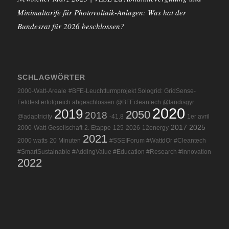
Minimaltarife für Photovoltaik-Anlagen: Was hat der
Bundesrat für 2026 beschlossen?
SCHLAGWÖRTER
2000-Watt-Areale
#BFE-Leuchtturmprojekt Sologrid: GridSense-
Feldtest erfolgreich abgeschlossen @BFEcleantech @landisgyr
2020
2019
2050
2018
@adaptricity
-41.8
1er avril
2017
2025
2000-Watt-Gesellschaft
2. Etappe
125
2026
12energy
2021
2000 watts
20 Minuten
#SSEIForum #WattdOr #Cleantech
#SmartSustainable #AddingValue #Education #Research #Innovation
2022