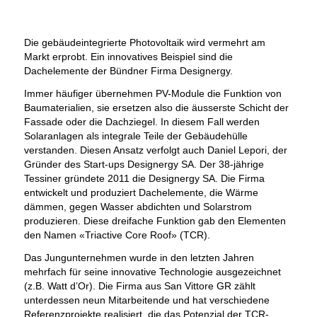
Die gebäudeintegrierte Photovoltaik wird vermehrt am
Markt erprobt. Ein innovatives Beispiel sind die
Dachelemente der Bündner Firma Designergy.
Immer häufiger übernehmen PV-Module die Funktion von
Baumaterialien, sie ersetzen also die äusserste Schicht der
Fassade oder die Dachziegel. In diesem Fall werden
Solaranlagen als integrale Teile der Gebäudehülle
verstanden. Diesen Ansatz verfolgt auch Daniel Lepori, der
Gründer des Start-ups Designergy SA. Der 38-jährige
Tessiner gründete 2011 die Designergy SA. Die Firma
entwickelt und produziert Dachelemente, die Wärme
dämmen, gegen Wasser abdichten und Solarstrom
produzieren. Diese dreifache Funktion gab den Elementen
den Namen «Triactive Core Roof» (TCR).
Das Jungunternehmen wurde in den letzten Jahren
mehrfach für seine innovative Technologie ausgezeichnet
(z.B. Watt d’Or). Die Firma aus San Vittore GR zählt
unterdessen neun Mitarbeitende und hat verschiedene
Referenzprojekte realisiert, die das Potenzial der TCR-