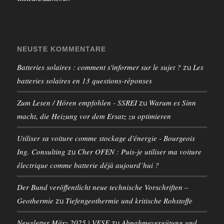
NEUSTE KOMMENTARE
Batteries solaires : comment s'informer sur le sujet ?
Les
zu
batteries solaires en 13 questions-réponses
Zum Lesen / Hören empfohlen - SSREI
Warum es Sinn
zu
macht, die Heizung vor dem Ersatz zu optimieren
Utiliser sa voiture comme stockage d'énergie - Bourgeois
Ing. Consulting
Cher OFEN : Puis-je utiliser ma voiture
zu
électrique comme batterie déjà aujourd’hui ?
Der Bund veröffentlicht neue technische Vorschriften –
Geothermie
Tiefengeothermie und kritische Rohstoffe
zu
Newsletter März 2025 | VESE
Abnahmevergütung und
zu