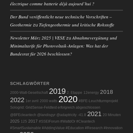
électrique comme batterie déjà aujourd’hui ?
Der Bund veröffentlicht neue technische Vorschriften –
Geothermie
Tiefengeothermie und kritische Rohstoffe
zu
Newsletter März 2025 | VESE
Abnahmevergütung und
zu
Minimaltarife für Photovoltaik-Anlagen: Was hat der
Bundesrat für 2026 beschlossen?
SCHLAGWÖRTER
2019
2018
2000-Watt-Gesellschaft
2. Etappe
12energy
2020
2022
1er avril
2000 watts
#BFE-Leuchtturmprojekt
Sologrid: GridSense-Feldtest erfolgreich abgeschlossen
2021
@BFEcleantech @landisgyr @adaptricity
-41.8
20 Minuten
2025
2017
125
#SSEIForum #WattdOr #Cleantech
#SmartSustainable #AddingValue #Education #Research #Innovation