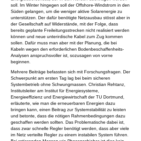
soll. Im Winter hingegen soll der Offshore-Windstrom in den
Süden gelangen, um die weniger aktive Solarenergie zu
unterstützen. Der dafür benötigte Netzausbau stösst aber in
der Gesellschaft auf Widerstände, mit der Folge, dass
bereits geplante Freileitungsstrecken nicht realisiert werden
können und neue unterirdische Kabel zum Zug kommen
sollen. Dafür muss man aber mit der Planung, die bei
Kabeln wegen den erforderlichen Bodenbeschaffenheits-
Analysen anspruchsvoller ist, sozusagen von vorne
beginnen.
Mehrere Beiträge befassten sich mit Forschungsfragen. Der
Schwerpunkt am ersten Tag lag bei beim sicheren
Systembetrieb ohne Schwungmassen. Christian Rehtanz,
Institutsleiter am Institut für Energiesysteme,
Energieeffizienz und Energiewirtschaft der TU Dortmund,
erläuterte, wie man die erneuerbaren Energien dazu
bringen kann, einen Beitrag zur Systemstabilität zu leisten
und betonte, dass die nötigen Rahmenbedingungen dazu
geschaffen werden sollten. Das Problematische dabei ist,
dass zwar schnelle Regler benötigt werden, dass aber viele
im Netz verteilte Regler zu einem instabilen System führen.
Bei rotierenden Massen wie Phasenschieber ist dies kein