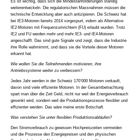
Es ist wichtig, dass sich die Mindestanforderungen ständig
weiterentwickeln. Die regulatorischen Massnahmen müssen die
technische Entwicklung aber auch antizipieren. Die Schweiz hat
bei IE3-Motoren bereits 2014 vorgespurt, indem als Alternative
IE2-Motoren mit Frequenzumrichtern (FU) erlaubt wurden. Trotz
IE2 und FU werden mehr und mehr IE3- und IE4-Motoren
angeschafft. Das sind gute Signale und zeigt, dass die Industrie
ihre Rolle wahrnimmt, und dass sie die Vorteile dieser Motoren
erkannt hat.
Wie wollen Sie die Teilnehmenden motivieren, ihre
Antriebssysteme weiter zu verbessern?
Jedes Jahr werden in der Schweiz 170‘000 Motoren verkauft,
davon sind viele effiziente Motoren. In der Gesamtbetrachtung
spart man über die Zeit Geld, nicht nur weil der Energieverbrauch
gesenkt wird, sondern weil die Produktionsprozesse flexibler und
effizienter werden. Das wäre meine erste Botschaft.
Was verstehen Sie unter flexiblen Produktionsabläufen?
Den Stromverbrauch zu gewissen Hochpreiszeiten vermeiden
und die Prozesse den Energiepreisen und den physischen