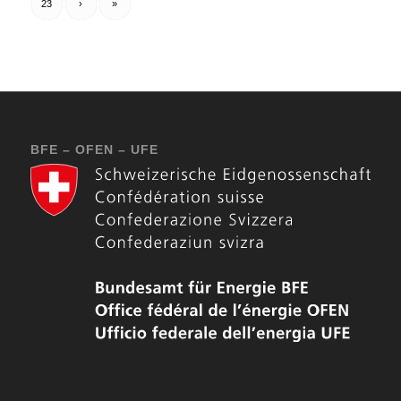
23
›
»
BFE – OFEN – UFE