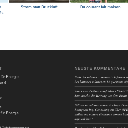
r
Strom statt Druckluft
Du courant fait maison
?»
T
NEUSTE KOMMENTARE
für Energie
Batteries solaires : comment s'informer su
Les batteries solaires en 13 questions-ré
se 4
Zum Lesen / Hören empfohlen - SSREI
Sinn macht, die Heizung vor dem Ersatz
ps
Utiliser sa voiture comme stockage d'éne
e:
Bourgeois Ing. Consulting
Cher OFEN
zu
für Energie
utiliser ma voiture électrique comme batt
aujourd’hui ?