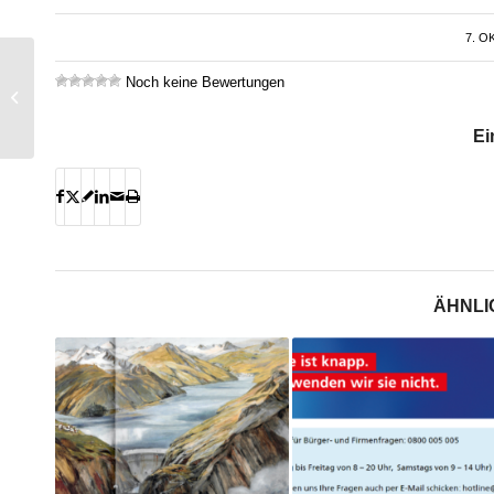
7. O
Vom Energiesünder
Noch keine Bewertungen
zum Vorzeigehaus, ein
Beispiel einer
energetischen Sanie...
Ei
ÄHNLI