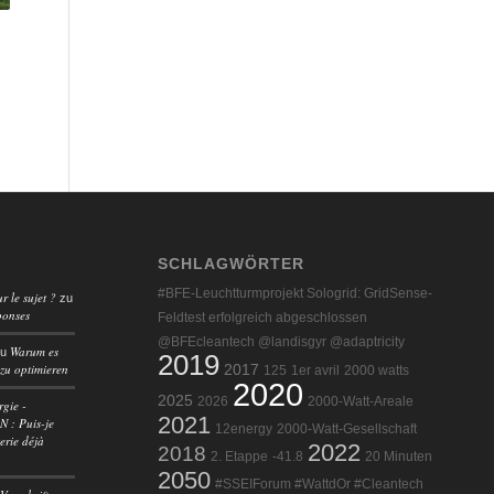
SCHLAGWÖRTER
#BFE-Leuchtturmprojekt Sologrid: GridSense-
r le sujet ?
zu
ponses
Feldtest erfolgreich abgeschlossen
@BFEcleantech @landisgyr @adaptricity
Warum es
zu
2019
 zu optimieren
2017
125
1er avril
2000 watts
2020
2025
2026
2000-Watt-Areale
rgie -
2021
 : Puis-je
12energy
2000-Watt-Gesellschaft
erie déjà
2022
2018
2. Etappe
-41.8
20 Minuten
2050
#SSEIForum #WattdOr #Cleantech