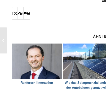
Ei
ÄHNLI
La quête du label
Minergie
Renforcer l'interaction
Wie das Solarpotenzial entl
der Autobahnen genutzt wi