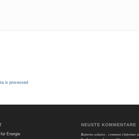
a is processed.
T
NEUSTE KOMMENTARE
für Energie
Batteries solaires : comment s'informer su