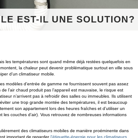
LE EST-IL UNE SOLUTION?
mais les températures sont quand même déjà restées quelquefois en
emontent, la chaleur peut devenir problématique surtout en ville sous
iper d’un climatiseur mobile.
car les modèles d’entrée de gamme ne fournissent souvent pas assez
n de l’air chaud produit pas l’appareil est mauvaise, le risque est
eur n’arrivent pas à refroidir des salles ou immeubles. Ils utilisent
ur éviter une trop grande montée des températures, il est beaucoup
rectement son appartement lors des heures fraîches et d’utiliser un
gent les couches d’air). Vous retrouvez de nombreuses informations
ulièrement des climatiseurs mobiles de manière proéminente dans
l est important de regarder
l’étiquette-énergie pour les climatiseurs
.