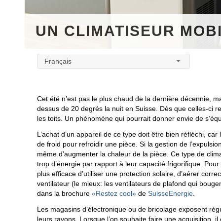
UN CLIMATISEUR MOBI
Français
Cet été n’est pas le plus chaud de la dernière décennie, 
dessus de 20 degrés la nuit en Suisse. Dès que celles-ci r
les toits. Un phénomène qui pourrait donner envie de s’équ
L’achat d’un appareil de ce type doit être bien réfléchi, 
de froid pour refroidir une pièce. Si la gestion de l’expulsio
même d’augmenter la chaleur de la pièce. Ce type de climatis
trop d’énergie par rapport à leur capacité frigorifique. Po
plus efficace d’utiliser une protection solaire, d’aérer cor
ventilateur (le mieux: les ventilateurs de plafond qui bou
dans la brochure
«Restez cool»
de
SuisseEnergie
.
Les magasins d’électronique ou de bricolage exposent rég
leurs rayons. Lorsque l’on souhaite faire une acquisition, i