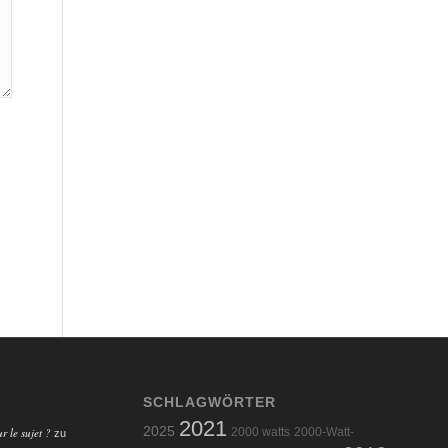
SCHLAGWÖRTER
2021
2025
r le sujet ?
2000 watts
2000-Watt-
zu