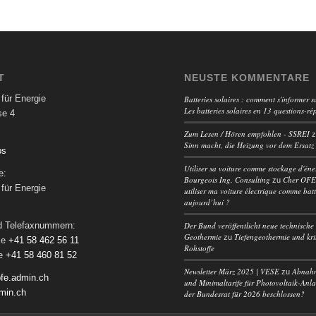
T
NEUSTE KOMMENTARE
für Energie
Batteries solaires : comment s'informer su
Les batteries solaires en 13 questions-ré
se 4
Zum Lesen / Hören empfohlen - SSREI
Sinn macht, die Heizung vor dem Ersatz
ps
Utiliser sa voiture comme stockage d'éne
e:
Bourgeois Ing. Consulting
Cher OFEN
zu
für Energie
utiliser ma voiture électrique comme batt
aujourd’hui ?
Der Bund veröffentlicht neue technische 
nd Telefaxnummern:
Geothermie
Tiefengeothermie und kri
zu
le
+41 58 462 56 11
Rohstoffe
le
+41 58 460 81 52
Newsletter März 2025 | VESE
Abnah
zu
fe.admin.ch
und Minimaltarife für Photovoltaik-Anl
min.ch
der Bundesrat für 2026 beschlossen?