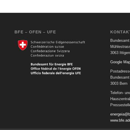
BFE – OFEN – UFE
KONTAK
Bundesamt 
Mühlestras
3063 Ittigen
Google Ma
Postadress
Bundesamt 
3003 Bern
Telefon- u
Hauszentra
Pressestel
energeia@b
www.bfe.ad