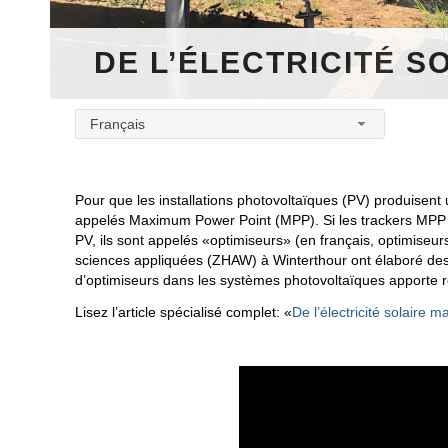
DE L’ÉLECTRICITÉ 
Français
Pour que les installations photovoltaïques (PV) produisent 
appelés Maximum Power Point (MPP). Si les trackers MPP s
PV, ils sont appelés «optimiseurs» (en français, optimiseur
sciences appliquées (ZHAW) à Winterthour ont élaboré des 
d’optimiseurs dans les systèmes photovoltaïques apporte 
Lisez l’article spécialisé complet: «
De l’électricité solaire m