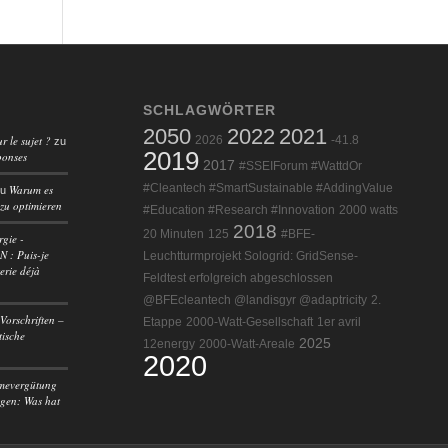
SCHLAGWÖRTER
2050
2022
2021
r le sujet ?
2026
-41.8
zu
2019
ponses
2017
#SSEIForum #WattdOr
#Cleantech #SmartSustainable #AddingValue
Warum es
zu
 zu optimieren
#Education #Research #Innovation
2000 watts
2018
20 Minuten
125
#BFE-
rgie -
 : Puis-je
Leuchtturmprojekt Sologrid: GridSense-
erie déjà
Feldtest erfolgreich abgeschlossen
@BFEcleantech @landisgyr @adaptricity
2.
Vorschriften –
Etappe
2000-Watt-Gesellschaft
1er avril
tische
2025
12energy
2000-Watt-Areale
2020
mevergütung
agen: Was hat