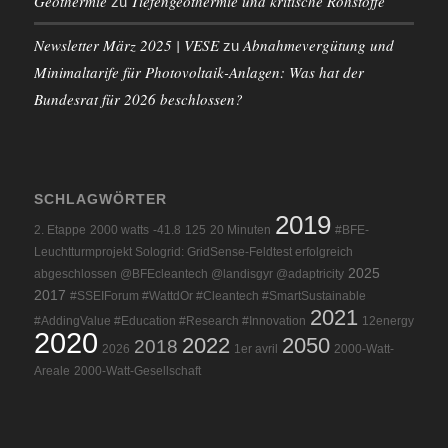
Geothermie
Tiefengeothermie und kritische Rohstoffe
zu
Newsletter März 2025 | VESE
Abnahmevergütung und
zu
Minimaltarife für Photovoltaik-Anlagen: Was hat der
Bundesrat für 2026 beschlossen?
SCHLAGWÖRTER
2019
2. Etappe
2000 watts
-41.8
125
20 Minuten
#BFE-
Leuchtturmprojekt Sologrid: GridSense-Feldtest erfolgreich
2025
abgeschlossen @BFEcleantech @landisgyr @adaptricity
2017
#SSEIForum #WattdOr #Cleantech #SmartSustainable
2021
#AddingValue #Education #Research #Innovation
12energy
2020
2022
2050
2018
2026
1er avril
2000-Watt-
Areale
2000-Watt-Gesellschaft