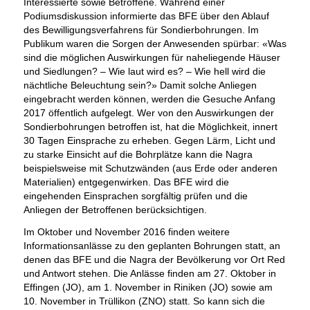
Interessierte sowie Betroffene. Während einer
Podiumsdiskussion informierte das BFE über den Ablauf
des Bewilligungsverfahrens für Sondierbohrungen. Im
Publikum waren die Sorgen der Anwesenden spürbar: «Was
sind die möglichen Auswirkungen für naheliegende Häuser
und Siedlungen? – Wie laut wird es? – Wie hell wird die
nächtliche Beleuchtung sein?» Damit solche Anliegen
eingebracht werden können, werden die Gesuche Anfang
2017 öffentlich aufgelegt. Wer von den Auswirkungen der
Sondierbohrungen betroffen ist, hat die Möglichkeit, innert
30 Tagen Einsprache zu erheben. Gegen Lärm, Licht und
zu starke Einsicht auf die Bohrplätze kann die Nagra
beispielsweise mit Schutzwänden (aus Erde oder anderen
Materialien) entgegenwirken. Das BFE wird die
eingehenden Einsprachen sorgfältig prüfen und die
Anliegen der Betroffenen berücksichtigen.
Im Oktober und November 2016 finden weitere
Informationsanlässe zu den geplanten Bohrungen statt, an
denen das BFE und die Nagra der Bevölkerung vor Ort Red
und Antwort stehen. Die Anlässe finden am 27. Oktober in
Effingen (JO), am 1. November in Riniken (JO) sowie am
10. November in Trüllikon (ZNO) statt. So kann sich die