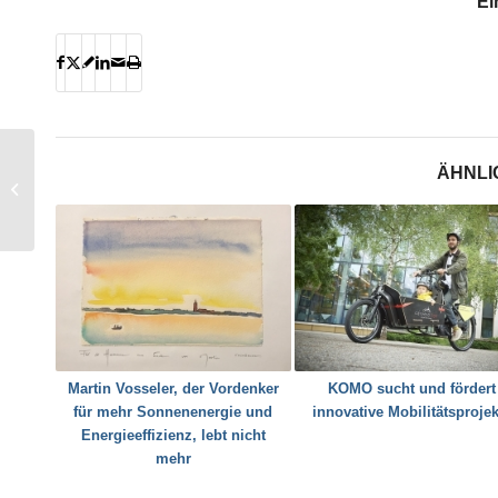
Ei
ÄHNLI
Der Energiebereich als
persönliche Entdeckung
Martin Vosseler, der Vordenker
KOMO sucht und fördert
für mehr Sonnenenergie und
innovative Mobilitätsprojek
Energieeffizienz, lebt nicht
mehr