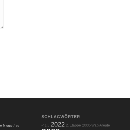
SCHLAGWÖRTER
2022
r le sujet ?
-41.8
2. Etappe
2000-Watt-Areale
zu