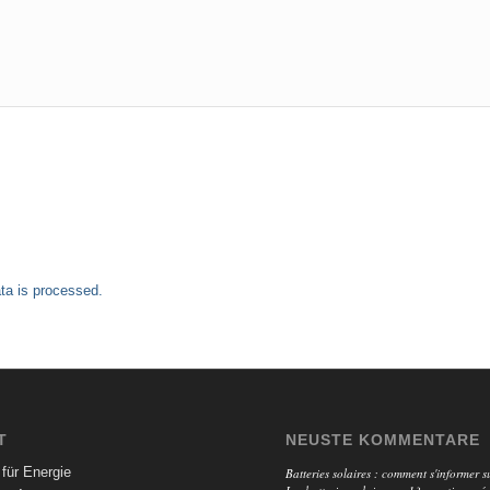
a is processed.
T
NEUSTE KOMMENTARE
für Energie
Batteries solaires : comment s'informer su