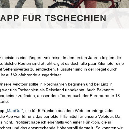
-APP FÜR TSCHECHIEN
meistens eine längere Veloreise. In den ersten Jahren folgten die
. Solche Routen sind attraktiv, gibt es doch alle paar Kilometer eine
iel Sehenswertes zu entdecken. Flussufer sind in der Regel durch
 ist auf Velofahrende ausgerichtet.
nsere Velotour sollte in Nordmähren beginnen und bei Linz in
g war uns Tschechien als Reiseland unbekannt. Auch Bekannte
 war keiner zu finden, ausser dem Tourenbuch der Euroradroute 13
arte.
pp „
MapOut
“, die für 5 Franken aus dem Web heruntergeladen
ie App war für uns das perfekte Hilfsmittel für unsere Velotour. Da
nicht. Profitiert habe ich ebenfalls von einer Funktion, die in
chnet und das entsprechende Höhenprofil darstellt. So konnten wir