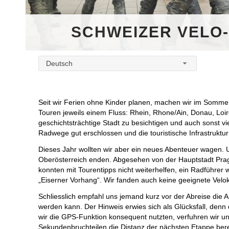
SCHWEIZER VELO
Deutsch
Seit wir Ferien ohne Kinder planen, machen wir im Sommer 
Touren jeweils einem Fluss: Rhein, Rhone/Ain, Donau, Loire
geschichtsträchtige Stadt zu besichtigen und auch sonst v
Radwege gut erschlossen und die touristische Infrastruktur
Dieses Jahr wollten wir aber ein neues Abenteuer wagen. U
Oberösterreich enden. Abgesehen von der Hauptstadt Pra
konnten mit Tourentipps nicht weiterhelfen, ein Radführer
„Eiserner Vorhang“. Wir fanden auch keine geeignete Velok
Schliesslich empfahl uns jemand kurz vor der Abreise die A
werden kann. Der Hinweis erwies sich als Glücksfall, denn d
wir die GPS-Funktion konsequent nutzten, verfuhren wir uns 
Sekundenbruchteilen die Distanz der nächsten Etappe bere