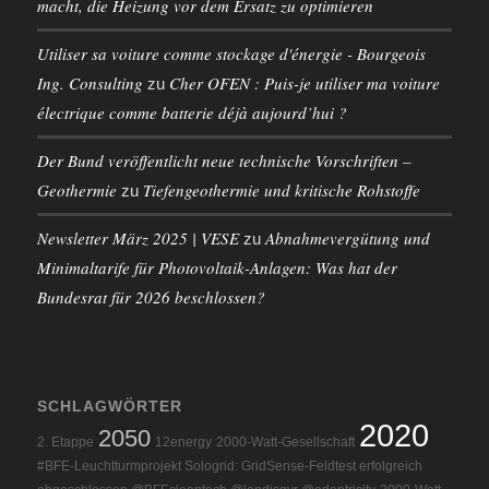
macht, die Heizung vor dem Ersatz zu optimieren
Utiliser sa voiture comme stockage d'énergie - Bourgeois
Ing. Consulting
Cher OFEN : Puis-je utiliser ma voiture
zu
électrique comme batterie déjà aujourd’hui ?
Der Bund veröffentlicht neue technische Vorschriften –
Geothermie
Tiefengeothermie und kritische Rohstoffe
zu
Newsletter März 2025 | VESE
Abnahmevergütung und
zu
Minimaltarife für Photovoltaik-Anlagen: Was hat der
Bundesrat für 2026 beschlossen?
SCHLAGWÖRTER
2020
2050
2. Etappe
12energy
2000-Watt-Gesellschaft
#BFE-Leuchtturmprojekt Sologrid: GridSense-Feldtest erfolgreich