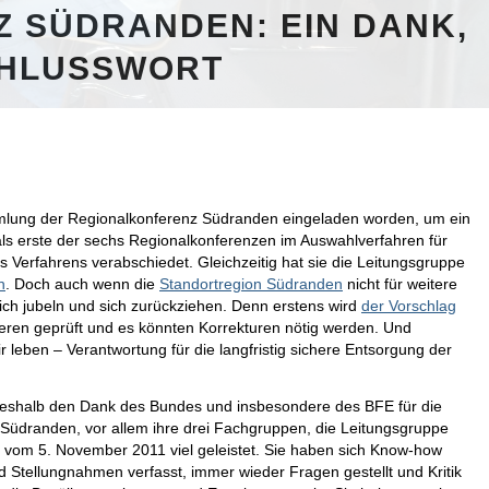
 SÜDRANDEN: EIN DANK,
CHLUSSWORT
ammlung der Regionalkonferenz Südranden eingeladen worden, um ein
ls erste der sechs Regionalkonferenzen im Auswahlverfahren für
 Verfahrens verabschiedet. Gleichzeitig hat sie die Leitungsgruppe
n
. Doch auch wenn die
Standortregion Südranden
nicht für weitere
ich jubeln und sich zurückziehen.
Denn erstens wird
der Vorschlag
eren geprüft und es könnten Korrekturen nötig werden. Und
r leben – Verantwortung für die langfristig sichere Entsorgung der
 deshalb den Dank des Bundes und insbesondere des BFE für die
z Südranden, vor allem ihre drei Fachgruppen, die Leitungsgruppe
vom 5. November 2011 viel geleistet. Sie haben sich Know-how
d Stellungnahmen verfasst, immer wieder Fragen gestellt und Kritik