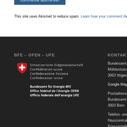
This site uses Akismet to reduce spam.
Learn how your comment dat
BFE – OFEN – UFE
KONTAK
Bundesamt 
Mühlestras
3063 Ittigen
Google Ma
Postadress
Bundesamt 
3003 Bern
Telefon- u
Hauszentra
Pressestel