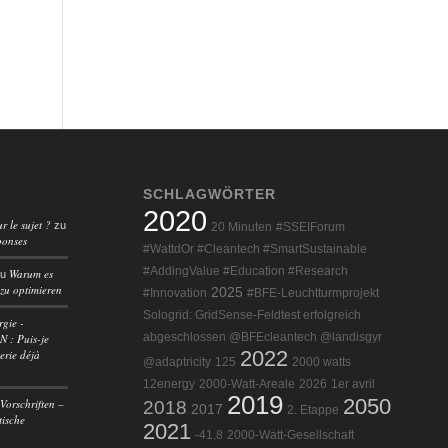
SCHLAGWÖRTER
2020
r le sujet ?
zu
20 Minuten
#SSEIForum
ponses
#WattdOr #Cleantech #SmartSustainable
#AddingValue #Education #Research
Warum es
zu
 zu optimieren
2025
#Innovation
#BFE-Leuchtturmprojekt
Sologrid: GridSense-Feldtest erfolgreich
rgie -
abgeschlossen @BFEcleantech @landisgyr
 : Puis-je
2022
erie déjà
@adaptricity
125
2000 watts
12energy
2000-Watt-Areale
2026
1er avril
2019
2050
Vorschriften –
2018
2017
2. Etappe
tische
2021
-41.8
2000-Watt-Gesellschaft