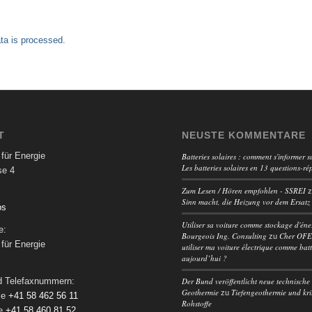
a is processed.
T
NEUSTE KOMMENTARE
für Energie
Batteries solaires : comment s'informer su
Les batteries solaires en 13 questions-ré
se 4
Zum Lesen / Hören empfohlen - SSREI
Sinn macht, die Heizung vor dem Ersatz
ps
Utiliser sa voiture comme stockage d'éne
e:
Bourgeois Ing. Consulting
Cher OFEN
zu
für Energie
utiliser ma voiture électrique comme batt
aujourd’hui ?
Der Bund veröffentlicht neue technische 
nd Telefaxnummern:
Geothermie
Tiefengeothermie und kri
zu
le
+41 58 462 56 11
Rohstoffe
le
+41 58 460 81 52