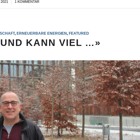
 2021
1 KOMMENTAR
TSCHAFT
,
ERNEUERBARE ENERGIEN
,
FEATURED
UND KANN VIEL …»