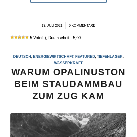
19. JULI 2021
/
0 KOMMENTARE
5 Vote(s), Durchschnitt: 5,00
DEUTSCH
,
ENERGIEWIRTSCHAFT
,
FEATURED
,
TIEFENLAGER
,
WASSERKRAFT
WARUM OPALINUSTON
BEIM STAUDAMMBAU
ZUM ZUG KAM