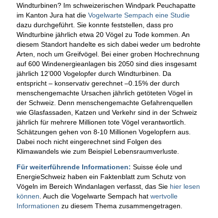
Windturbinen? Im schweizerischen Windpark Peuchapatte
im Kanton Jura hat die
Vogelwarte Sempach eine Studie
dazu durchgeführt. Sie konnte feststellen, dass pro
Windturbine jährlich etwa 20 Vögel zu Tode kommen. An
diesem Standort handelte es sich dabei weder um bedrohte
Arten, noch um Greifvögel. Bei einer groben Hochrechnung
auf 600 Windenergieanlagen bis 2050 sind dies insgesamt
jährlich 12’000 Vogelopfer durch Windturbinen. Da
entspricht – konservativ gerechnet –0.15% der durch
menschengemachte Ursachen jährlich getöteten Vögel in
der Schweiz. Denn menschengemachte Gefahrenquellen
wie Glasfassaden, Katzen und Verkehr sind in der Schweiz
jährlich für mehrere Millionen tote Vögel verantwortlich.
Schätzungen gehen von 8-10 Millionen Vogelopfern aus.
Dabei noch nicht eingerechnet sind Folgen des
Klimawandels wie zum Beispiel Lebensraumverluste.
Für weiterführende Informationen:
Suisse éole und
EnergieSchweiz haben ein Faktenblatt zum Schutz von
Vögeln im Bereich Windanlagen verfasst, das Sie
hier lesen
können
. Auch die Vogelwarte Sempach hat
wertvolle
Informationen
zu diesem Thema zusammengetragen.