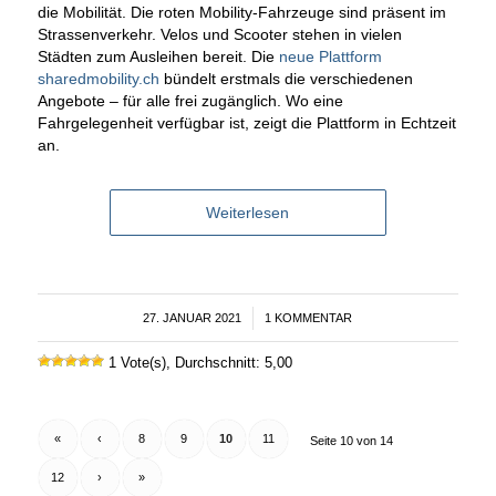
die Mobilität. Die roten Mobility-Fahrzeuge sind präsent im
Strassenverkehr. Velos und Scooter stehen in vielen
Städten zum Ausleihen bereit. Die
neue Plattform
sharedmobility.ch
bündelt erstmals die verschiedenen
Angebote – für alle frei zugänglich. Wo eine
Fahrgelegenheit verfügbar ist, zeigt die Plattform in Echtzeit
an.
Weiterlesen
27. JANUAR 2021
/
1 KOMMENTAR
1 Vote(s), Durchschnitt: 5,00
«
‹
8
9
10
11
Seite 10 von 14
12
›
»