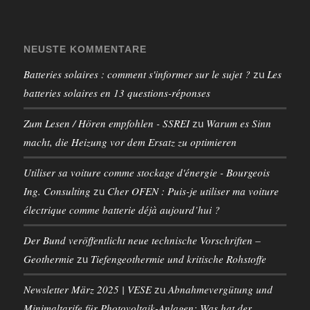
NEUSTE KOMMENTARE
Batteries solaires : comment s'informer sur le sujet ?
Les
zu
batteries solaires en 13 questions-réponses
Zum Lesen / Hören empfohlen - SSREI
Warum es Sinn
zu
macht, die Heizung vor dem Ersatz zu optimieren
Utiliser sa voiture comme stockage d'énergie - Bourgeois
Ing. Consulting
Cher OFEN : Puis-je utiliser ma voiture
zu
électrique comme batterie déjà aujourd’hui ?
Der Bund veröffentlicht neue technische Vorschriften –
Geothermie
Tiefengeothermie und kritische Rohstoffe
zu
Newsletter März 2025 | VESE
Abnahmevergütung und
zu
Minimaltarife für Photovoltaik-Anlagen: Was hat der