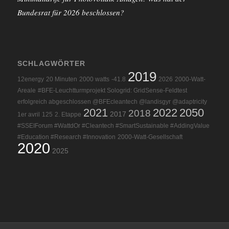
Bundesrat für 2026 beschlossen?
SCHLAGWÖRTER
2019
12energy
20 Minuten
2000 watts
-41.8
2026
2000-Watt-
Areale
#BFE-Leuchtturmprojekt Sologrid: GridSense-Feldtest
erfolgreich abgeschlossen @BFEcleantech @landisgyr @adaptricity
2021
2022
2050
2018
2017
1er avril
125
2. Etappe
#SSEIForum #WattdOr #Cleantech #SmartSustainable #AddingValue
#Education #Research #Innovation
2000-Watt-Gesellschaft
2020
2025