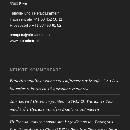
3003 Bern
Telefon- und Telefaxnummern:
Hauszentrale
+41 58 462 56 11
Pressestelle
+41 58 460 81 52
energeia@bfe.admin.ch
www.bfe.admin.ch
NEUSTE KOMMENTARE
Batteries solaires : comment s'informer sur le sujet ?
Les
zu
batteries solaires en 13 questions-réponses
Zum Lesen / Hören empfohlen - SSREI
Warum es Sinn
zu
macht, die Heizung vor dem Ersatz zu optimieren
Utiliser sa voiture comme stockage d'énergie - Bourgeois
Ing. Consulting
Cher OFEN : Puis-je utiliser ma voiture
zu