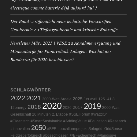
électrique comme batterie déjà aujourd’hui ?
Der Bund veröffentlicht neue technische Vorschriften –
Geothermie
Tiefengeothermie und kritische Rohstoffe
zu
Newsletter März 2025 | VESE
Abnahmevergütung und
zu
Minimaltarife für Photovoltaik-Anlagen: Was hat der
Bundesrat für 2026 beschlossen?
SCHLAGWÖRTER
2022
2021
2025
2000-Watt-Areale
1er avril
125
-41.8
2020
2019
2018
2017
12energy
2026
2000-Watt-
Gesellschaft
20 Minuten
2. Etappe
#SSEIForum #WattdOr
#Cleantech #SmartSustainable #AddingValue #Education #Research
2050
#Innovation
#BFE-Leuchtturmprojekt Sologrid: GridSense-
Feldtest erfolgreich abgeschlossen @BFEcleantech @landisgyr