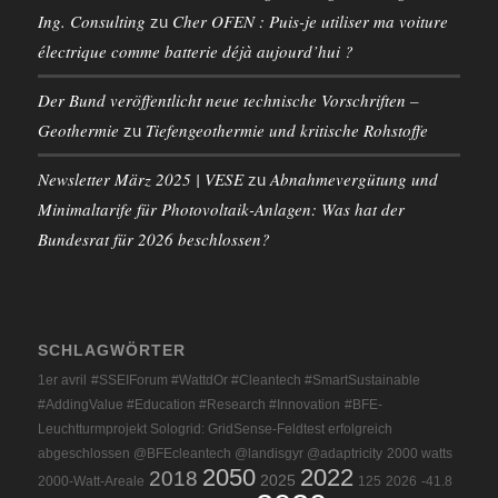
Ing. Consulting
Cher OFEN : Puis-je utiliser ma voiture
zu
électrique comme batterie déjà aujourd’hui ?
Der Bund veröffentlicht neue technische Vorschriften –
Geothermie
Tiefengeothermie und kritische Rohstoffe
zu
Newsletter März 2025 | VESE
Abnahmevergütung und
zu
Minimaltarife für Photovoltaik-Anlagen: Was hat der
Bundesrat für 2026 beschlossen?
SCHLAGWÖRTER
1er avril
#SSEIForum #WattdOr #Cleantech #SmartSustainable
#AddingValue #Education #Research #Innovation
#BFE-
Leuchtturmprojekt Sologrid: GridSense-Feldtest erfolgreich
abgeschlossen @BFEcleantech @landisgyr @adaptricity
2000 watts
2050
2022
2018
2025
2000-Watt-Areale
125
2026
-41.8