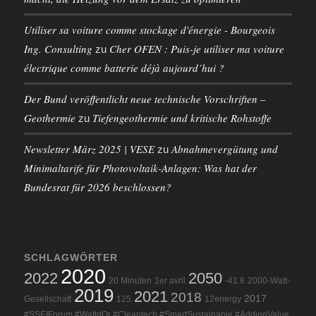
Utiliser sa voiture comme stockage d'énergie - Bourgeois
Ing. Consulting
Cher OFEN : Puis-je utiliser ma voiture
zu
électrique comme batterie déjà aujourd’hui ?
Der Bund veröffentlicht neue technische Vorschriften –
Geothermie
Tiefengeothermie und kritische Rohstoffe
zu
Newsletter März 2025 | VESE
Abnahmevergütung und
zu
Minimaltarife für Photovoltaik-Anlagen: Was hat der
Bundesrat für 2026 beschlossen?
SCHLAGWÖRTER
2020
2022
2050
20 Minuten
1er avril
-41.8
2000-Watt-
2019
2021
2018
2017
Gesellschaft
125
12energy
#SSEIForum #WattdOr #Cleantech #SmartSustainable #AddingValue