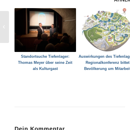
59. Generalkonferenz
der Internationalen
Atomenergie Agentur
IAEA
Standortsuche Tiefenlager:
Auswirkungen des Tiefenlag
Thomas Meyer über seine Zeit
Regionalkonferenz bittet
als Kulturgast
Bevölkerung um Mitarbei
Dein Kommentar