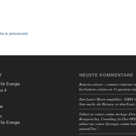
a is processed.
T
NEUSTE KOMMENTARE
für Energie
Batteries solaires : comment s'informer su
Les batteries solaires en 13 questions-ré
se 4
Zum Lesen / Hören empfohlen - SSREI
Sinn macht, die Heizung vor dem Ersatz
ps
Utiliser sa voiture comme stockage d'éne
e:
Bourgeois Ing. Consulting
Cher OFEN
zu
für Energie
utiliser ma voiture électrique comme batt
aujourd’hui ?