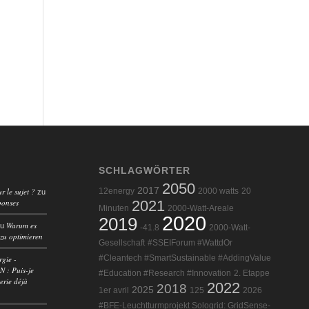
SCHLAGWÖRTER
2050
2017
r le sujet ?
12energy
2000 watts
20
zu
ponses
2021
Minuten
2000-Watt-Areale
2020
2019
Warum es
zu
-41.8
2000-Watt-
 zu optimieren
Gesellschaft
#SSEIForum #WattdOr
#Cleantech #SmartSustainable #AddingValue
rgie -
 : Puis-je
#Education #Research #Innovation
2. Etappe
erie déjà
2022
2018
2025
1er avril
125
2026
#BFE-Leuchtturmprojekt Sologrid: GridSense-