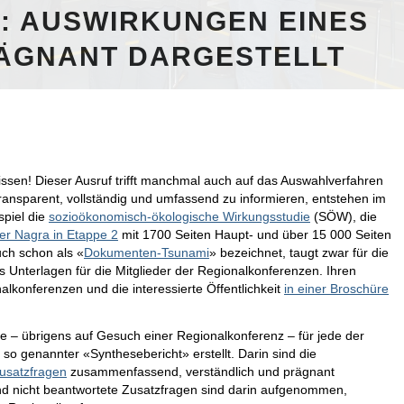
: AUSWIRKUNGEN EINES
ÄGNANT DARGESTELLT
issen! Dieser Ausruf trifft manchmal auch auf das Auswahlverfahren
ransparent, vollständig und umfassend zu informieren, entstehen im
spiel die
sozioökonomisch-ökologische Wirkungsstudie
(SÖW), die
er Nagra in Etappe 2
mit 1700 Seiten Haupt- und über 15 000 Seiten
uch schon als «
Dokumenten-Tsunami
» bezeichnet, taugt zwar für die
ls Unterlagen für die Mitglieder der Regionalkonferenzen. Ihren
alkonferenzen und die interessierte Öffentlichkeit
in einer Broschüre
– übrigens auf Gesuch einer Regionalkonferenz – für jede der
 so genannter «Synthesebericht» erstellt. Darin sind die
usatzfragen
zusammenfassend, verständlich und prägnant
d nicht beantwortete Zusatzfragen sind darin aufgenommen,