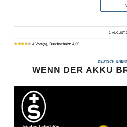
2. AUGUST 
/
4 Vote(s), Durchschnitt: 4,00
DEUTSCH
,
ENER
WENN DER AKKU B