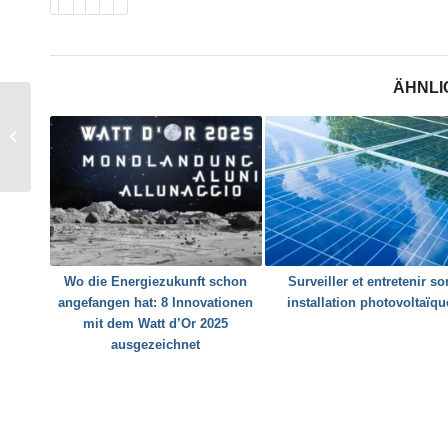
ÄHNLI
Quand le soleil, le vent
et l’eau alimentent la
montagne
Wo die Energiezukunft schon
Surveiller et entretenir so
angefangen hat: 8 Innovationen
installation photovoltaïqu
mit dem Watt d’Or 2025
ausgezeichnet