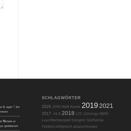
SCHLAGWÖRTER
2019
2021
r le sujet ?
2025
2000-Watt-Areale
zu
ponses
2018
2017
-41.8
125
12energy
#BFE-
Leuchtturmprojekt Sologrid: GridSense-
Warum es
zu
 zu optimieren
Feldtest erfolgreich abgeschlossen