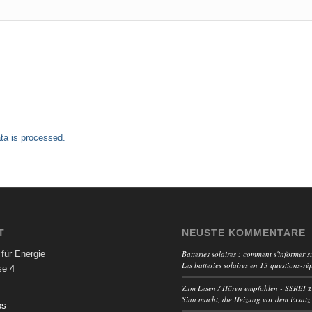
a is processed.
T
NEUSTE KOMMENTARE
für Energie
Batteries solaires : comment s'informer su
Les batteries solaires en 13 questions-ré
se 4
Zum Lesen / Hören empfohlen - SSREI
Sinn macht, die Heizung vor dem Ersatz
ps