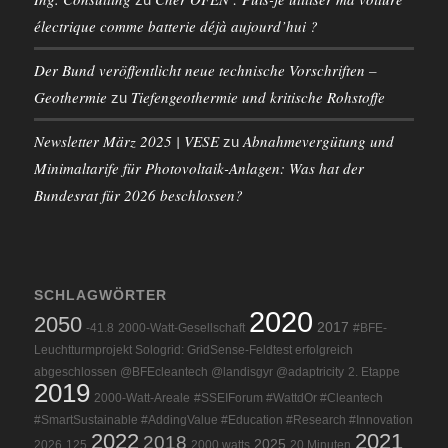
électrique comme batterie déjà aujourd’hui ?
Der Bund veröffentlicht neue technische Vorschriften –
Geothermie
Tiefengeothermie und kritische Rohstoffe
zu
Newsletter März 2025 | VESE
Abnahmevergütung und
zu
Minimaltarife für Photovoltaik-Anlagen: Was hat der
Bundesrat für 2026 beschlossen?
SCHLAGWÖRTER
2020
2050
2017
-41.8
2000-Watt-Gesellschaft
#BFE-
Leuchtturmprojekt Sologrid: GridSense-Feldtest erfolgreich
abgeschlossen @BFEcleantech @landisgyr @adaptricity
2. Etappe
2019
2000-Watt-Areale
#SSEIForum #WattdOr #Cleantech
#SmartSustainable #AddingValue #Education #Research #Innovation
2022
2021
2018
2025
2026
125
2000 watts
20 Minuten