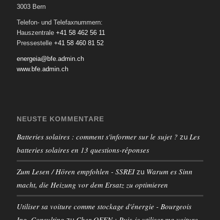
3003 Bern
Telefon- und Telefaxnummern:
Hauszentrale
+41 58 462 56 11
Pressestelle
+41 58 460 81 52
energeia@bfe.admin.ch
www.bfe.admin.ch
NEUSTE KOMMENTARE
Batteries solaires : comment s'informer sur le sujet ?
Les
zu
batteries solaires en 13 questions-réponses
Zum Lesen / Hören empfohlen - SSREI
Warum es Sinn
zu
macht, die Heizung vor dem Ersatz zu optimieren
Utiliser sa voiture comme stockage d'énergie - Bourgeois
Ing. Consulting
Cher OFEN : Puis-je utiliser ma voiture
zu