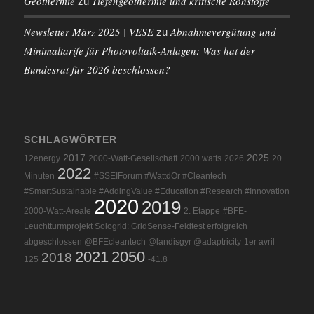
Geothermie
Tiefengeothermie und kritische Rohstoffe
zu
Newsletter März 2025 | VESE
Abnahmevergütung und
zu
Minimaltarife für Photovoltaik-Anlagen: Was hat der
Bundesrat für 2026 beschlossen?
SCHLAGWÖRTER
2017
2025
12energy
2000-Watt-Gesellschaft
2000 watts
2026
20
2022
Minuten
#SSEIForum #WattdOr #Cleantech
#SmartSustainable #AddingValue #Education #Research #Innovation
2020
2019
2000-Watt-Areale
2. Etappe
#BFE-
Leuchtturmprojekt Sologrid: GridSense-Feldtest erfolgreich
abgeschlossen @BFEcleantech @landisgyr @adaptricity
1er avril
2021
2050
2018
125
-41.8