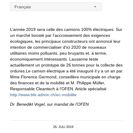
Français
L’année 2019 sera celle des camions 100% électriques. Sur
un marché boosté par l’accroissement des exigences
écologiques, les principaux constructeurs ont annoncé leur
intention de commercialiser d’ici 2020 de nouveaux
utilitaires moins polluants, peu bruyants et, à terme,
économiquement intéressants. Lausanne teste
actuellement un prototype de 26 tonnes pour la collecte des
ordures.
Le camion électrique a été inauguré il y a un an par
Mme Florence Germond, conseillère municipale en charge
des finances et de la mobilité et M. Philippe Müller,
Responsable Cleantech à l’OFEN. Article spécialisé:
http://www.bfe.admin.ch/ec-mobilite
Dr. Benedikt Vogel, sur mandat de l’OFEN
26. JULI 2019
/