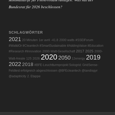
Bundesrat für 2026 beschlossen?
SCHLAGWÖRTER
2021
20 Minuten
1er avril
-41.8
2000 watts
#SSEIForum
#WattdOr #Cleantech #SmartSustainable #AddingValue #Education
2017
2025
#Research #Innovation
2000-Watt-Gesellschaft
2000-
2020
2019
2050
Watt-Areale
125
2026
12energy
2022
2018
#BFE-Leuchtturmprojekt Sologrid: GridSense-
Feldtest erfolgreich abgeschlossen @BFEcleantech @landisgyr
@adaptricity
2. Etappe