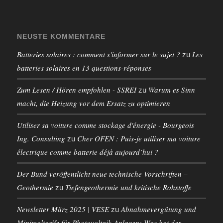
NEUSTE KOMMENTARE
Batteries solaires : comment s'informer sur le sujet ?
Les
zu
batteries solaires en 13 questions-réponses
Zum Lesen / Hören empfohlen - SSREI
Warum es Sinn
zu
macht, die Heizung vor dem Ersatz zu optimieren
Utiliser sa voiture comme stockage d'énergie - Bourgeois
Ing. Consulting
Cher OFEN : Puis-je utiliser ma voiture
zu
électrique comme batterie déjà aujourd’hui ?
Der Bund veröffentlicht neue technische Vorschriften –
Geothermie
Tiefengeothermie und kritische Rohstoffe
zu
Newsletter März 2025 | VESE
Abnahmevergütung und
zu
Minimaltarife für Photovoltaik-Anlagen: Was hat der