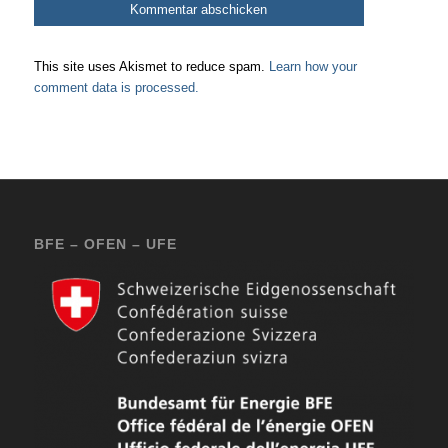
This site uses Akismet to reduce spam.
Learn how your
comment data is processed.
BFE – OFEN – UFE