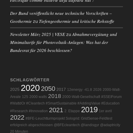
Der Bund veröffentlicht neue technische Vorschriften –
Geothermie
Tiefengeothermie und kritische Rohstoffe
zu
Newsletter März 2025 | VESE
Abnahmevergütung und
zu
Minimaltarife für Photovoltaik-Anlagen: Was hat der
Bundesrat für 2026 beschlossen?
SCHLAGWÖRTER
2020
2050
2025
2017
12energy
-41.8
2026
2000-Watt-
2018
Areale
125
2000 watts
2000-Watt-Gesellschaft
#SSEIForum
#WattdOr #Cleantech #SmartSustainable #AddingValue #Education
2019
2021
#Research #Innovation
2. Etappe
1er avril
2022
#BFE-Leuchtturmprojekt Sologrid: GridSense-Feldtest
erfolgreich abgeschlossen @BFEcleantech @landisgyr @adaptricity
20 Minuten