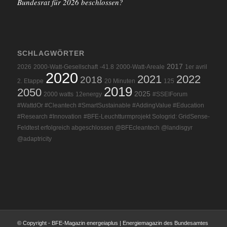
Bundesrat für 2026 beschlossen?
SCHLAGWÖRTER
2017
2026
2000-Watt-Gesellschaft
-41.8
2000-Watt-Areale
1er avril
2020
2021
2022
2018
2. Etappe
20 Minuten
125
2019
2050
2025
2000 watts
12energy
#SSEIForum
#WattdOr #Cleantech #SmartSustainable #AddingValue #Education
#Research #Innovation
#BFE-Leuchtturmprojekt Sologrid: GridSense-
Feldtest erfolgreich abgeschlossen @BFEcleantech @landisgyr
@adaptricity
© Copyright - BFE-Magazin energeiaplus | Energiemagazin des Bundesamtes