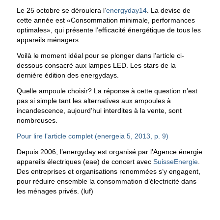
Le 25 octobre se déroulera l’
energyday14
. La devise de
cette année est «Consommation minimale, performances
optimales», qui présente l’efficacité énergétique de tous les
appareils ménagers.
Voilà le moment idéal pour se plonger dans l’article ci-
dessous consacré aux lampes LED. Les stars de la
dernière édition des energydays.
Quelle ampoule choisir? La réponse à cette question n’est
pas si simple tant les alternatives aux ampoules à
incandescence, aujourd’hui interdites à la vente, sont
nombreuses.
Pour lire l’article complet (energeia 5, 2013, p. 9)
Depuis 2006, l’energyday est organisé par l’Agence énergie
appareils électriques (eae) de concert avec
SuisseEnergie
.
Des entreprises et organisations renommées s’y engagent,
pour réduire ensemble la consommation d’électricité dans
les ménages privés. (luf)