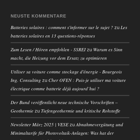
NEUSTE KOMMENTARE
Batteries solaires : comment s'informer sur le sujet ?
Les
zu
batteries solaires en 13 questions-réponses
Zum Lesen / Hören empfohlen - SSREI
Warum es Sinn
zu
macht, die Heizung vor dem Ersatz zu optimieren
Utiliser sa voiture comme stockage d'énergie - Bourgeois
Ing. Consulting
Cher OFEN : Puis-je utiliser ma voiture
zu
électrique comme batterie déjà aujourd’hui ?
Der Bund veröffentlicht neue technische Vorschriften –
Geothermie
Tiefengeothermie und kritische Rohstoffe
zu
Newsletter März 2025 | VESE
Abnahmevergütung und
zu
Minimaltarife für Photovoltaik-Anlagen: Was hat der