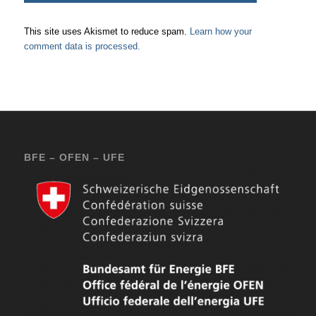
This site uses Akismet to reduce spam.
Learn how your
comment data is processed.
BFE – OFEN – UFE