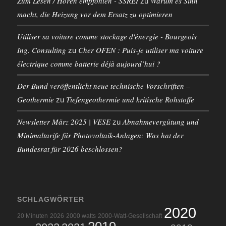
Zum Lesen / Hören empfohlen - SSREI
Warum es Sinn
zu
macht, die Heizung vor dem Ersatz zu optimieren
Utiliser sa voiture comme stockage d'énergie - Bourgeois
Ing. Consulting
Cher OFEN : Puis-je utiliser ma voiture
zu
électrique comme batterie déjà aujourd’hui ?
Der Bund veröffentlicht neue technische Vorschriften –
Geothermie
Tiefengeothermie und kritische Rohstoffe
zu
Newsletter März 2025 | VESE
Abnahmevergütung und
zu
Minimaltarife für Photovoltaik-Anlagen: Was hat der
Bundesrat für 2026 beschlossen?
SCHLAGWÖRTER
2020
20 Minuten
2026
2000 watts
2000-Watt-Gesellschaft