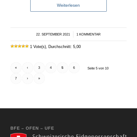
Weiterlesen
22. SEPTEMBER 2021
/
1 KOMMENTAR
1 Vote(s), Durchschnitt: 5,00
«
‹
3
4
5
6
Seite 5 von 10
7
›
»
BFE – OFEN – UFE