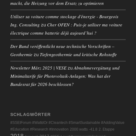
macht, die Heizung vor dem Ersatz zu optimieren
Utiliser sa voiture comme stockage d'énergie - Bourgeois
Ing. Consulting
Cher OFEN : Puis-je utiliser ma voiture
zu
électrique comme batterie déjà aujourd’hui ?
Der Bund veröffentlicht neue technische Vorschriften –
Geothermie
Tiefengeothermie und kritische Rohstoffe
zu
Newsletter März 2025 | VESE
Abnahmevergütung und
zu
Minimaltarife für Photovoltaik-Anlagen: Was hat der
Bundesrat für 2026 beschlossen?
SCHLAGWÖRTER
#SSEIForum #WattdOr #Cleantech #SmartSustainable #AddingValue
#Education #Research #Innovation
2000 watts
-41.8
2. Etappe
2018