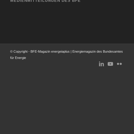
MEDIENMITTEILUNGEN DES BFE
© Copyright - BFE-Magazin energeiaplus | Energiemagazin des Bundesamtes
für Energie