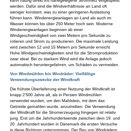
kann häufig direkt ins nahegelegene Stromnetz eingespeist
werden. Dafür sind die Windverhältnisse an Land oft
weniger konstant, was zu einer geringeren Auslastung
führen kann. Windenergieanlagen an Land als auch im
Wasser können bis über 250 Meter hoch sein. Moderne
Windenergieanlagen beginnen ab einer
Windgeschwindigkeit von zwei Metern pro Sekunde zu
rotieren und Strom zu produzieren. Die maximale Leistung
wird zwischen 12 und 15 Metern pro Sekunde erreicht.
Hohe Windgeschwindigkeiten sind für die Stromproduktion
zwar ideal. Bei zu starkem Wind wird die Anlage jedoch
automatisch heruntergefahren, um Schäden zu vermeiden.
Von Windmühlen bis Windräder: Vielfältige
Verwendungszwecke der Windkraft
Die frühste Überlieferung einer Nutzung der Windkraft ist
knapp 2’500 Jahre alt, als in Persien Windmühlen
verwendet wurden, um den Mahlstein, mit dem das
Getreide gemahlen wurde, anzutreiben. Die Verwendung
der Windkraft für die Stromerzeugung hingegen ist relativ
jung. Erst um die Jahrhundertwende zwischen dem 19. und
20. Jahrhundert wurden in Dänemark die ersten Versuche
in diese Richtung unternommen. Der Bau von Windrädern