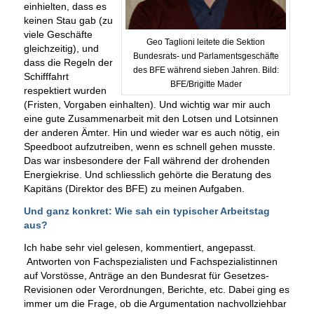
einhielten, dass es
keinen Stau gab (zu
viele Geschäfte
Geo Taglioni leitete die Sektion
gleichzeitig), und
Bundesrats- und Parlamentsgeschäfte
dass die Regeln der
des BFE während sieben Jahren. Bild:
Schifffahrt
BFE/Brigitte Mader
respektiert wurden
(Fristen, Vorgaben einhalten). Und wichtig war mir auch
eine gute Zusammenarbeit mit den Lotsen und Lotsinnen
der anderen Ämter. Hin und wieder war es auch nötig, ein
Speedboot aufzutreiben, wenn es schnell gehen musste.
Das war insbesondere der Fall während der drohenden
Energiekrise. Und schliesslich gehörte die Beratung des
Kapitäns (Direktor des BFE) zu meinen Aufgaben.
Und ganz konkret: Wie sah ein typischer Arbeitstag
aus?
Ich habe sehr viel gelesen, kommentiert, angepasst.
Antworten von Fachspezialisten und Fachspezialistinnen
auf Vorstösse, Anträge an den Bundesrat für Gesetzes-
Revisionen oder Verordnungen, Berichte, etc. Dabei ging es
immer um die Frage, ob die Argumentation nachvollziehbar