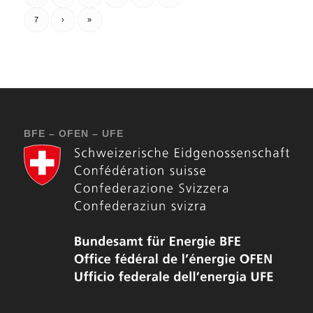
7
›
»
BFE – OFEN – UFE