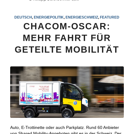
DEUTSCH
,
ENERGIEPOLITIK
,
ENERGIESCHWEIZ
,
FEATURED
CHACOM-OSCAR:
MEHR FAHRT FÜR
GETEILTE MOBILITÄT
Auto, E-Trottinette oder auch Parkplatz. Rund 60 Anbieter
von Shared Mobility-Angeboten gibt es in der Schweiz. Der